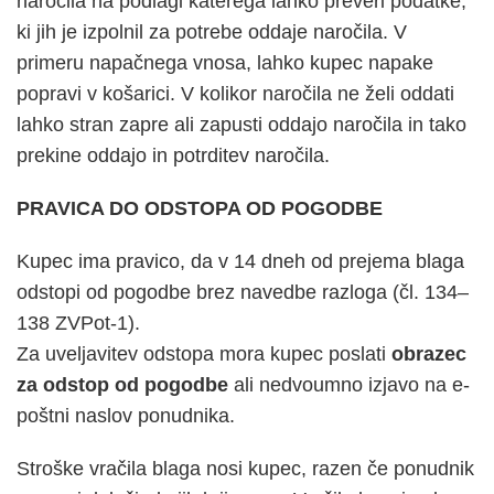
naročila na podlagi katerega lahko preveri podatke,
ki jih je izpolnil za potrebe oddaje naročila. V
primeru napačnega vnosa, lahko kupec napake
popravi v košarici. V kolikor naročila ne želi oddati
lahko stran zapre ali zapusti oddajo naročila in tako
prekine oddajo in potrditev naročila.
PRAVICA DO ODSTOPA OD POGODBE
Kupec ima pravico, da v 14 dneh od prejema blaga
odstopi od pogodbe brez navedbe razloga (čl. 134–
138 ZVPot-1).
Za uveljavitev odstopa mora kupec poslati
obrazec
za odstop od pogodbe
ali nedvoumno izjavo na e-
poštni naslov ponudnika.
Stroške vračila blaga nosi kupec, razen če ponudnik