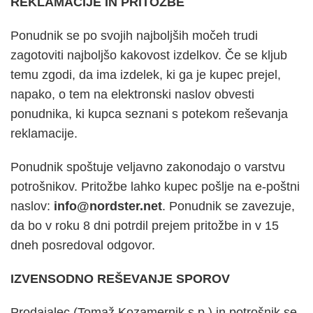
REKLAMACIJE IN PRITOŽBE
Ponudnik se po svojih najboljših močeh trudi
zagotoviti najboljšo kakovost izdelkov. Če se kljub
temu zgodi, da ima izdelek, ki ga je kupec prejel,
napako, o tem na elektronski naslov obvesti
ponudnika, ki kupca seznani s potekom reševanja
reklamacije.
Ponudnik spoštuje veljavno zakonodajo o varstvu
potrošnikov. Pritožbe lahko kupec pošlje na e-poštni
naslov:
info@nordster.net
. Ponudnik se zavezuje,
da bo v roku 8 dni potrdil prejem pritožbe in v 15
dneh posredoval odgovor.
IZVENSODNO REŠEVANJE SPOROV
Prodajalec (Tomaž Kozamernik s.p.) in potrošnik se