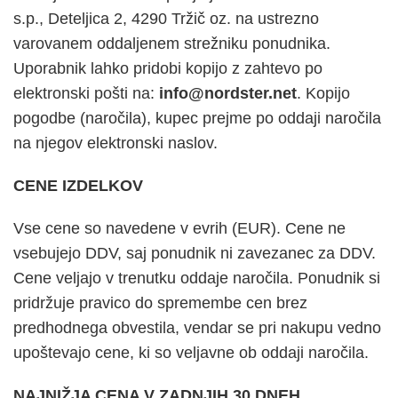
s.p., Deteljica 2, 4290 Tržič oz. na ustrezno
varovanem oddaljenem strežniku ponudnika.
Uporabnik lahko pridobi kopijo z zahtevo po
elektronski pošti na:
info@nordster.net
. Kopijo
pogodbe (naročila), kupec prejme po oddaji naročila
na njegov elektronski naslov.
CENE IZDELKOV
Vse cene so navedene v evrih (EUR). Cene ne
vsebujejo DDV, saj ponudnik ni zavezanec za DDV.
Cene veljajo v trenutku oddaje naročila. Ponudnik si
pridržuje pravico do spremembe cen brez
predhodnega obvestila, vendar se pri nakupu vedno
upoštevajo cene, ki so veljavne ob oddaji naročila.
NAJNIŽJA CENA V ZADNJIH 30 DNEH