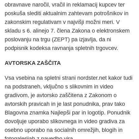
obravnave naročil, vračil in reklamacij kupcev ter
poskuša slediti aktualnim zahtevam potrošnikov in
zakonskim regulativam v najvišji možni meri. V
skladu s 6. alinejo 7. člena Zakona o elektronskem
poslovanju na trgu (ZEPT) pa izjavlja, da ni
podpisnik kodeksa ravnanja spletnih trgovcev.
AVTORSKA ZAŠČITA
Vsa vsebina na spletni strani nordster.net kakor tudi
na podstraneh, vključno s slikovnim in video
gradivom, je avtorsko zaščitena z Zakonom o
avtorskih pravicah in je last ponudnika, prav tako
Blagovna znamka Najlepši par in logotip. Ponudnik
dovoljuje uporabo slikovnega in video gradiva za
osebno uporabo na socialnih omrežjih, blogih in
fotogalerijah z navedbo vira.