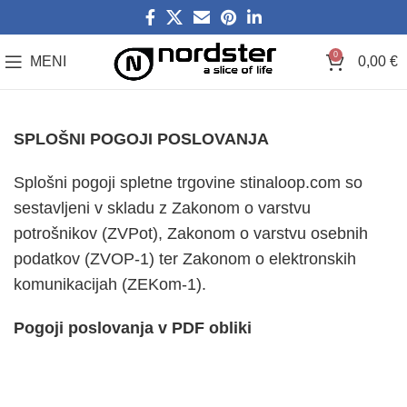
0
MENI
0,00
€
SPLOŠNI POGOJI POSLOVANJA
Splošni pogoji spletne trgovine stinaloop.com so
sestavljeni v skladu z
Zakonom o varstvu
potrošnikov (ZVPot)
, Zakonom o varstvu osebnih
podatkov (
ZVOP-1
) ter Zakonom o elektronskih
komunikacijah (ZEKom-1).
Pogoji poslovanja v PDF obliki