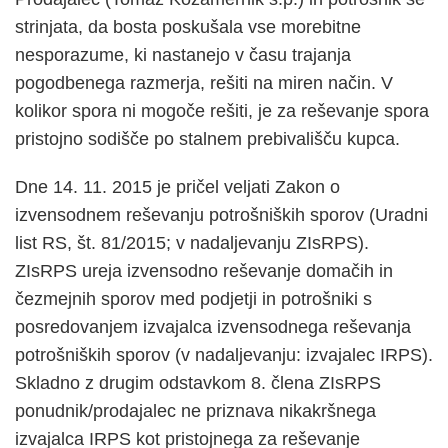
strinjata, da bosta poskušala vse morebitne
nesporazume, ki nastanejo v času trajanja
pogodbenega razmerja, rešiti na miren način. V
kolikor spora ni mogoče rešiti, je za reševanje spora
pristojno sodišče po stalnem prebivališču kupca.
Dne 14. 11. 2015 je pričel veljati Zakon o
izvensodnem reševanju potrošniških sporov (Uradni
list RS, št. 81/2015; v nadaljevanju ZIsRPS).
ZIsRPS ureja izvensodno reševanje domačih in
čezmejnih sporov med podjetji in potrošniki s
posredovanjem izvajalca izvensodnega reševanja
potrošniških sporov (v nadaljevanju: izvajalec IRPS).
Skladno z drugim odstavkom 8. člena ZIsRPS
ponudnik/prodajalec ne priznava nikakršnega
izvajalca IRPS kot pristojnega za reševanje