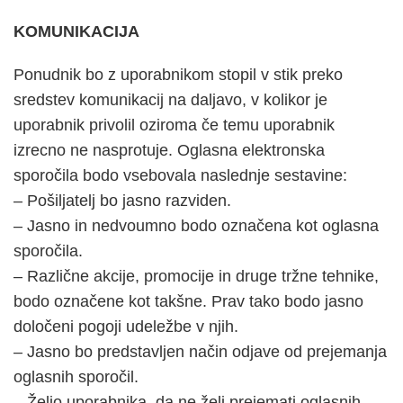
KOMUNIKACIJA
Ponudnik bo z uporabnikom stopil v stik preko
sredstev komunikacij na daljavo, v kolikor je
uporabnik privolil oziroma če temu uporabnik
izrecno ne nasprotuje. Oglasna elektronska
sporočila bodo vsebovala naslednje sestavine:
– Pošiljatelj bo jasno razviden.
– Jasno in nedvoumno bodo označena kot oglasna
sporočila.
– Različne akcije, promocije in druge tržne tehnike,
bodo označene kot takšne. Prav tako bodo jasno
določeni pogoji udeležbe v njih.
– Jasno bo predstavljen način odjave od prejemanja
oglasnih sporočil.
– Željo uporabnika, da ne želi prejemati oglasnih