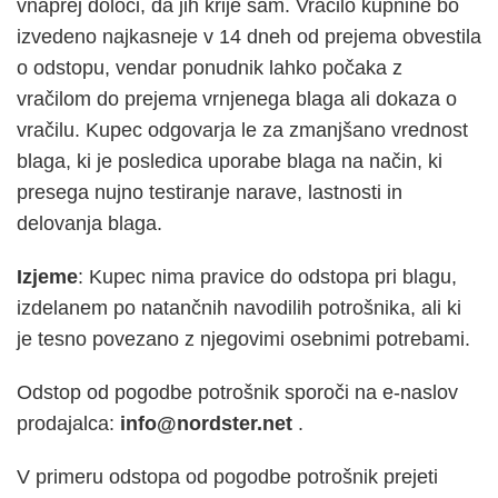
vnaprej določi, da jih krije sam. Vračilo kupnine bo
izvedeno najkasneje v 14 dneh od prejema obvestila
o odstopu, vendar ponudnik lahko počaka z
vračilom do prejema vrnjenega blaga ali dokaza o
vračilu. Kupec odgovarja le za zmanjšano vrednost
blaga, ki je posledica uporabe blaga na način, ki
presega nujno testiranje narave, lastnosti in
delovanja blaga.
Izjeme
: Kupec nima pravice do odstopa pri blagu,
izdelanem po natančnih navodilih potrošnika, ali ki
je tesno povezano z njegovimi osebnimi potrebami.
Odstop od pogodbe potrošnik sporoči na e-naslov
prodajalca:
info@nordster.net
.
V primeru odstopa od pogodbe potrošnik prejeti