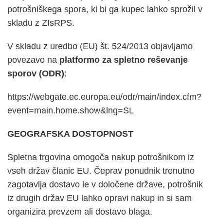
potrošniškega spora, ki bi ga kupec lahko sprožil v
skladu z ZIsRPS.
V skladu z uredbo (EU) št. 524/2013 objavljamo
povezavo na
platformo za spletno reševanje
sporov (ODR)
:
https://webgate.ec.europa.eu/odr/main/index.cfm?
event=main.home.show&lng=SL
GEOGRAFSKA DOSTOPNOST
Spletna trgovina omogoča nakup potrošnikom iz
vseh držav članic EU. Čeprav ponudnik trenutno
zagotavlja dostavo le v določene države, potrošnik
iz drugih držav EU lahko opravi nakup in si sam
organizira prevzem ali dostavo blaga.