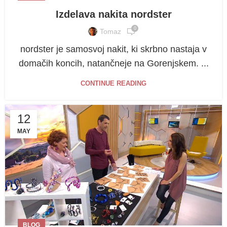
Izdelava nakita nordster
0
Tomaz
nordster je samosvoj nakit, ki skrbno nastaja v
domačih koncih, natančneje na Gorenjskem. ...
CONTINUE READING
12
MAY
BLOG