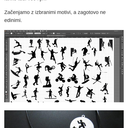
Začenjamo z izbranimi motivi, a zagotovo ne
edinimi.