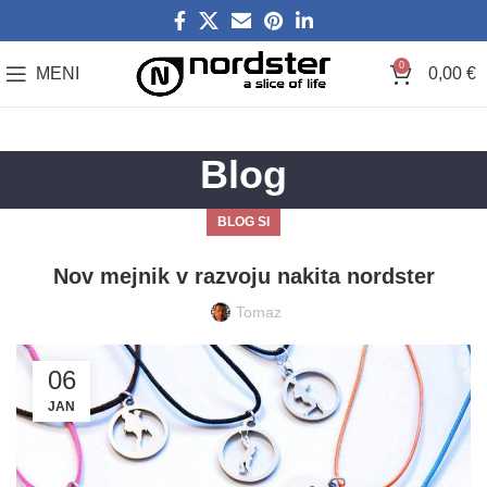
0
MENI
0,00
€
Blog
BLOG SI
Nov mejnik v razvoju nakita nordster
Tomaz
06
JAN