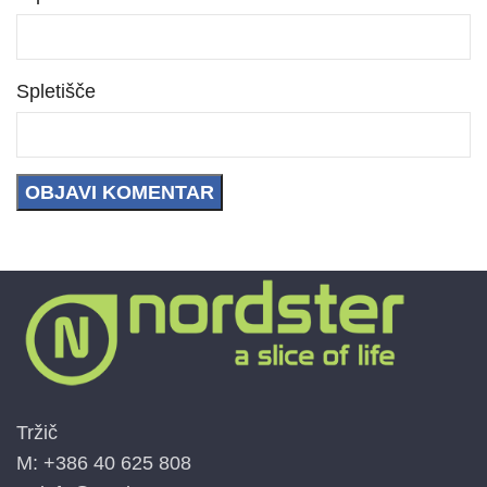
Spletišče
Tržič
M: +386 40 625 808